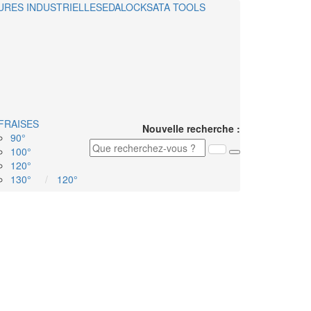
URES INDUSTRIELLES
EDALOCK
SATA TOOLS
FRAISES
Nouvelle recherche :
90°
100°
120°
130°
120°