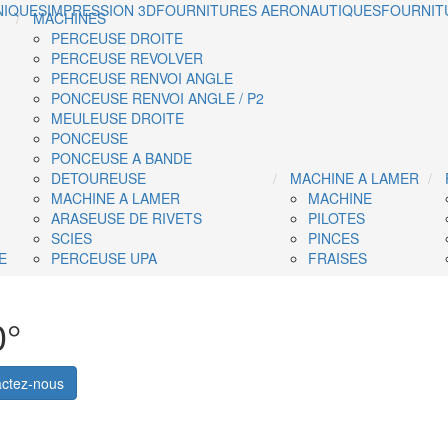
NIQUES
IMPRESSION 3D
FOURNITURES AERONAUTIQUES
FOURNIT
MACHINES
PERCEUSE DROITE
PERCEUSE REVOLVER
PERCEUSE RENVOI ANGLE
PONCEUSE RENVOI ANGLE / P2
MEULEUSE DROITE
PONCEUSE
PONCEUSE A BANDE
DETOUREUSE
MACHINE A LAMER
MACHINE A LAMER
MACHINE
ARASEUSE DE RIVETS
PILOTES
SCIES
PINCES
E
PERCEUSE UPA
FRAISES
0°
ctez-nous