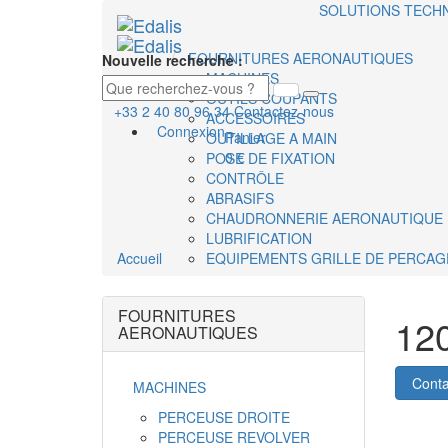
SOLUTIONS TECH
FOURNITURES AERONAUTIQUES
Nouvelle recherche :
MACHINES
OUTILS COUPANTS
+33 2 40 80 96 34
Contactez-nous
ACCESSOIRES
Connexion
Panier
OUTILLAGE A MAIN
0 €
POSE DE FIXATION
CONTRÔLE
ABRASIFS
CHAUDRONNERIE AERONAUTIQUE
LUBRIFICATION
Accueil
EQUIPEMENTS GRILLE DE PERCAG
FOURNITURES
12
AERONAUTIQUES
Conta
MACHINES
PERCEUSE DROITE
PERCEUSE REVOLVER