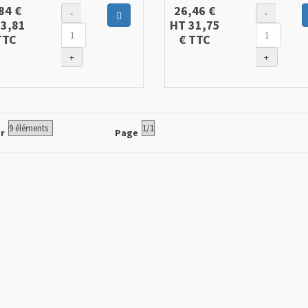
84 €
26,46 €
-
-
Ajouter au panier
23,81
HT
31,75
TC
€
TTC
+
+
er
Page