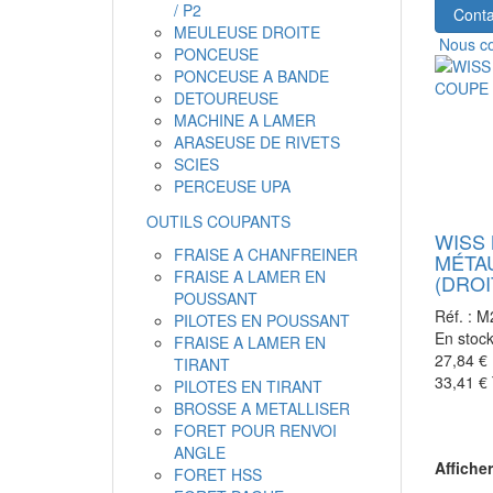
/ P2
Conta
MEULEUSE DROITE
Nous co
PONCEUSE
PONCEUSE A BANDE
DETOUREUSE
MACHINE A LAMER
ARASEUSE DE RIVETS
SCIES
PERCEUSE UPA
OUTILS COUPANTS
WISS 
FRAISE A CHANFREINER
MÉTA
FRAISE A LAMER EN
(DROI
POUSSANT
Réf. :
M
PILOTES EN POUSSANT
En stoc
FRAISE A LAMER EN
27,84 €
TIRANT
33,41 €
PILOTES EN TIRANT
BROSSE A METALLISER
FORET POUR RENVOI
ANGLE
Afficher
FORET HSS