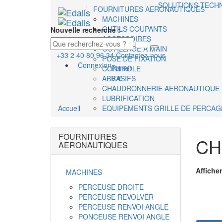
SOLUTIONS TECH
FOURNITURES AERONAUTIQUES
MACHINES
OUTILS COUPANTS
Nouvelle recherche :
ACCESSOIRES
OUTILLAGE A MAIN
+33 2 40 80 96 34
Contactez-nous
POSE DE FIXATION
Connexion
Panier
CONTRÔLE
0 €
ABRASIFS
CHAUDRONNERIE AERONAUTIQUE
LUBRIFICATION
Accueil
EQUIPEMENTS GRILLE DE PERCAG
FOURNITURES
CH
AERONAUTIQUES
Afficher
MACHINES
PERCEUSE DROITE
PERCEUSE REVOLVER
PERCEUSE RENVOI ANGLE
PONCEUSE RENVOI ANGLE