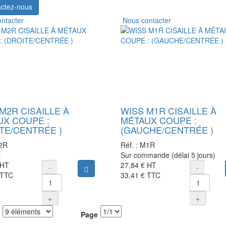
ctez-nous
ntacter
Nous contacter
M2R CISAILLE À
WISS M1R CISAILLE À
UX COUPE :
MÉTAUX COUPE :
TE/CENTRÉE )
(GAUCHE/CENTRÉE )
2R
Réf. :
M1R
k
Sur commande (délai 5 jours)
HT
27,84 €
HT
-
-
Ajouter au panier
TTC
33,41 €
TTC
+
+
Page