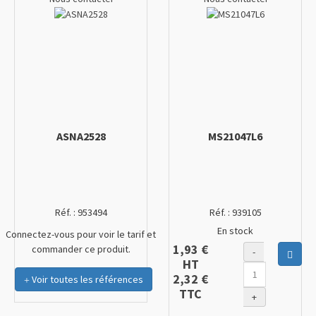
ASNA2528
MS21047L6
Réf. :
953494
Réf. :
939105
En stock
Connectez-vous pour voir le tarif et
1,93 €
commander ce produit.
-
Ajout
HT
2,32 €
Voir toutes les références
TTC
+