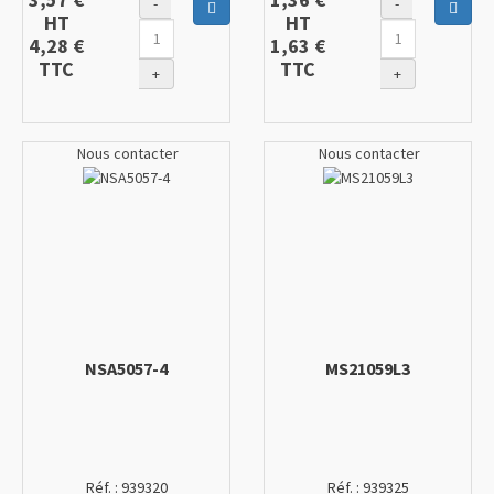
-
-
Ajouter au panier
Ajout
HT
HT
4,28 €
1,63 €
TTC
TTC
+
+
Nous contacter
Nous contacter
NSA5057-4
MS21059L3
Réf. :
939320
Réf. :
939325