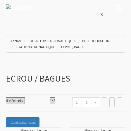
Toggle
0 €
0
Accueil
FOURNITURES AERONAUTIQUES
POSE DE FIXATION
FIXATION AERONAUTIQUE
ECROU / BAGUES
ECROU / BAGUES
1
2
»
Contactez-nous
Nous contacter
Nous contacter