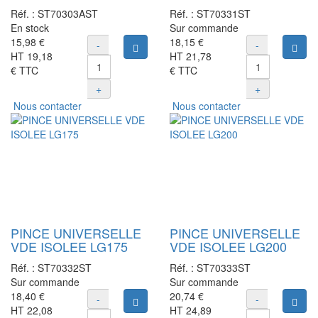
Réf. :
ST70303AST
Réf. :
ST70331ST
En stock
Sur commande
15,98 €
18,15 €
-
-
Ajouter au panier
Ajou
HT
19,18
HT
21,78
€
TTC
€
TTC
+
+
Nous contacter
Nous contacter
PINCE UNIVERSELLE
PINCE UNIVERSELLE
VDE ISOLEE LG175
VDE ISOLEE LG200
Réf. :
ST70332ST
Réf. :
ST70333ST
Sur commande
Sur commande
18,40 €
20,74 €
-
-
Ajouter au panier
Ajou
HT
22,08
HT
24,89