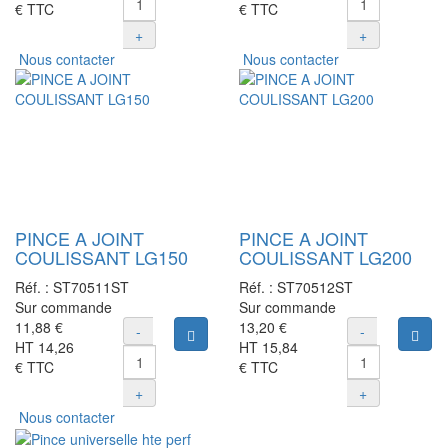
€
TTC
€
TTC
+
+
Nous contacter
Nous contacter
PINCE A JOINT
PINCE A JOINT
COULISSANT LG150
COULISSANT LG200
Réf. :
ST70511ST
Réf. :
ST70512ST
Sur commande
Sur commande
11,88 €
13,20 €
-
-
Ajouter au panier
Ajou
HT
14,26
HT
15,84
€
TTC
€
TTC
+
+
Nous contacter