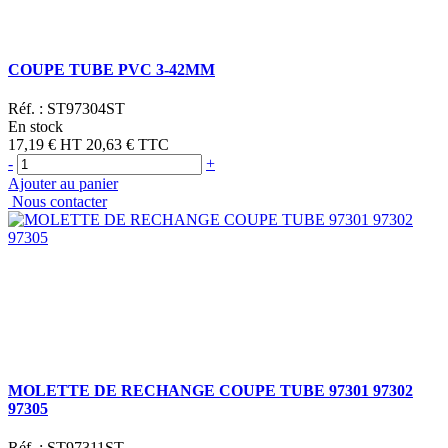
COUPE TUBE PVC 3-42MM
Réf. :
ST97304ST
En stock
17,19 €
HT
20,63 €
TTC
-
+
Ajouter au panier
Nous contacter
MOLETTE DE RECHANGE COUPE TUBE 97301 97302
97305
Réf. :
ST97311ST