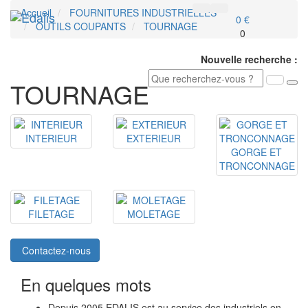
Accueil
FOURNITURES INDUSTRIELLES
Toggl
0 €
OUTILS COUPANTS
TOURNAGE
navig
0
Nouvelle recherche :
TOURNAGE
INTERIEUR
EXTERIEUR
GORGE ET
TRONCONNAGE
FILETAGE
MOLETAGE
Contactez-nous
En quelques mots
Depuis 2005 EDALIS est au service des industriels en