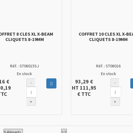
OFFRET 8 CLES XL X-BEAM
COFFRET 10 CLES XL X-B
CLIQUETS 8-19MM
CLIQUETS 8-19MM
Réf. :
ST08015SJ
Réf. :
ST08016
En stock
En stock
16 €
93,29 €
-
-
Ajouter au panier
90,19
HT
111,95
TC
€
TTC
+
+