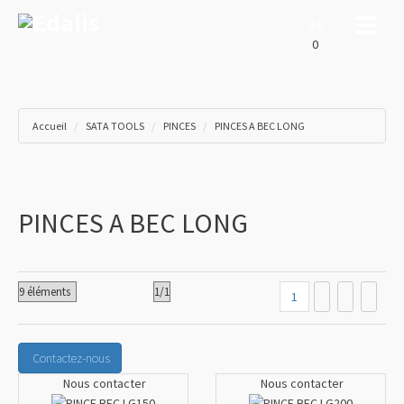
Toggle
0 €
0
Accueil
SATA TOOLS
PINCES
PINCES A BEC LONG
PINCES A BEC LONG
1
Contactez-nous
Nous contacter
Nous contacter