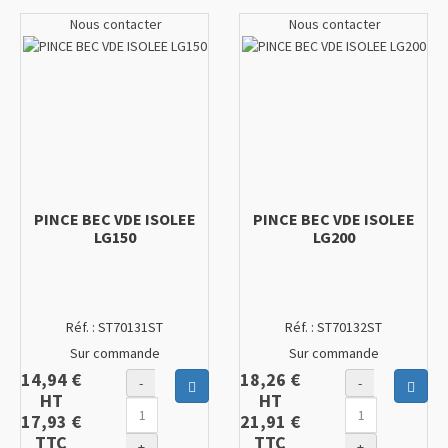
Nous contacter
Nous contacter
PINCE BEC VDE ISOLEE
PINCE BEC VDE ISOLEE
LG150
LG200
Réf. :
ST70131ST
Réf. :
ST70132ST
Sur commande
Sur commande
14,94 €
18,26 €
-
-
Ajouter au panier
Ajout
HT
HT
17,93 €
21,91 €
TTC
TTC
+
+