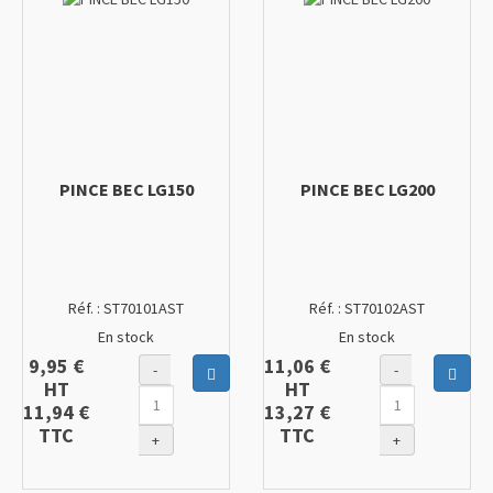
PINCE BEC LG150
PINCE BEC LG200
Réf. :
ST70101AST
Réf. :
ST70102AST
En stock
En stock
9,95 €
11,06 €
-
-
Ajouter au panier
Ajout
HT
HT
11,94 €
13,27 €
TTC
TTC
+
+