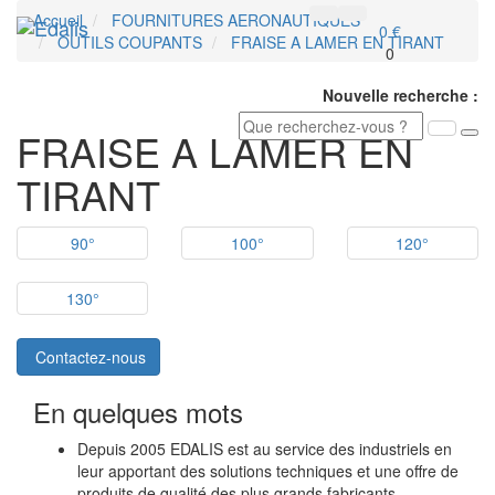
Accueil
FOURNITURES AERONAUTIQUES
Toggl
0 €
OUTILS COUPANTS
FRAISE A LAMER EN TIRANT
navig
0
Nouvelle recherche :
FRAISE A LAMER EN
TIRANT
90°
100°
120°
130°
Contactez-nous
En quelques mots
Depuis 2005 EDALIS est au service des industriels en
leur apportant des solutions techniques et une offre de
produits de qualité des plus grands fabricants