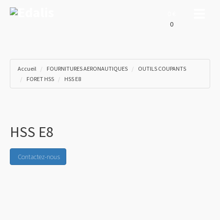
Toggle
0 €
0
Accueil
FOURNITURES AERONAUTIQUES
OUTILS COUPANTS
FORET HSS
HSS E8
HSS E8
Contactez-nous