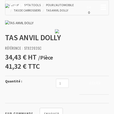
Accueil
SATA TOOLS
POUR L'AUTOMOBILE
Toggle
0 €
TAS DE CARROSSIERS
TAS ANVIL DOLLY
0
TAS ANVIL DOLLY
RÉFÉRENCE :
ST92203SC
34,43 €
HT
/
Pièce
41,32 €
TTC
Quantité :
AJOUTER
SUR COMMANDE
ENVOYER