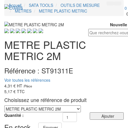
Accueil
SATA TOOLS
OUTILS DE MESURE
0
METRES
METRE PLASTIC METRIC
Nouvelle
METRE PLASTIC
METRIC 2M
Référence :
ST91311E
Voir toutes les références
4,31 €
HT
/
Pièce
5,17 €
TTC
Choisissez une référence de produit
Quantité :
Ajouter
En stock
Envoyer