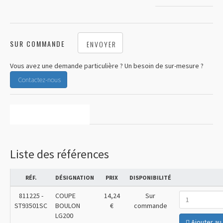
SUR COMMANDE
ENVOYER
Vous avez une demande particulière ? Un besoin de sur-mesure ?
Contactez-nous
CARACTÉRISTIQUES
Liste des références
RÉF.
DÉSIGNATION
PRIX
DISPONIBILITÉ
811225
-
COUPE
14,24
Sur
ST93501SC
BOULON
€
commande
LG200
Ajouter au