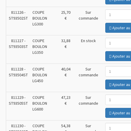
811226
-
COUPE
25,70
Sur
ST93502ST
BOULON
€
commande
LG300
Ajouter au
811227
-
COUPE
32,88
En stock
ST93503ST
BOULON
€
LG350
Ajouter au
811228
-
COUPE
40,04
Sur
ST93504ST
BOULON
€
commande
LG450
Ajouter au
811229
-
COUPE
47,23
Sur
ST93505ST
BOULON
€
commande
LG600
Ajouter au
811230
-
COUPE
54,38
Sur