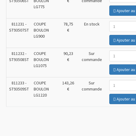
ST93506ST
BOULON
€
commande
LG775
Ajouter au
811231
-
COUPE
78,75
En stock
ST93507ST
BOULON
€
LG900
Ajouter au
811232
-
COUPE
90,23
Sur
ST93508ST
BOULON
€
commande
LG1075
Ajouter au
811233
-
COUPE
143,26
Sur
ST93509ST
BOULON
€
commande
LG1220
Ajouter au