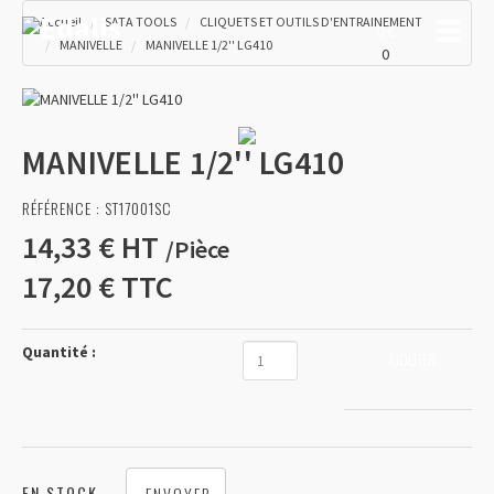
Accueil
SATA TOOLS
CLIQUETS ET OUTILS D'ENTRAINEMENT
Toggle
0 €
MANIVELLE
MANIVELLE 1/2'' LG410
0
MANIVELLE 1/2'' LG410
RÉFÉRENCE :
ST17001SC
14,33 €
HT
/
Pièce
17,20 €
TTC
Quantité :
AJOUTER
EN STOCK
ENVOYER