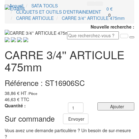
Accueil
SATA TOOLS
Toggl
0 €
CLIQUETS ET OUTILS D'ENTRAINEMENT
navig
0
CARRE ARTICULE
CARRE 3/4'' ARTICULE 475mm
Nouvelle recherche :
CARRE 3/4'' ARTICULE
475mm
Référence :
ST16906SC
38,86 €
HT
/
Pièce
46,63 €
TTC
Quantité :
Ajouter
Sur commande
Envoyer
Vous avez une demande particulière ? Un besoin de sur-mesure
?