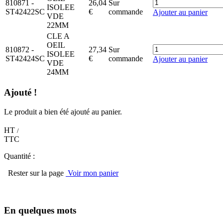
810871
-
26,04
Sur
ISOLEE
ST42422SC
€
commande
Ajouter au panier
VDE
22MM
CLE A
OEIL
810872
-
27,34
Sur
ISOLEE
ST42424SC
€
commande
Ajouter au panier
VDE
24MM
Ajouté !
Le produit a bien été ajouté au panier.
HT
/
TTC
Quantité :
Rester sur la page
Voir mon panier
En quelques mots