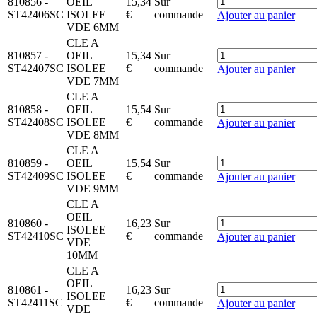
810856
-
OEIL
15,34
Sur
ST42406SC
ISOLEE
€
commande
Ajouter au panier
VDE 6MM
CLE A
810857
-
OEIL
15,34
Sur
ST42407SC
ISOLEE
€
commande
Ajouter au panier
VDE 7MM
CLE A
810858
-
OEIL
15,54
Sur
ST42408SC
ISOLEE
€
commande
Ajouter au panier
VDE 8MM
CLE A
810859
-
OEIL
15,54
Sur
ST42409SC
ISOLEE
€
commande
Ajouter au panier
VDE 9MM
CLE A
OEIL
810860
-
16,23
Sur
ISOLEE
ST42410SC
€
commande
Ajouter au panier
VDE
10MM
CLE A
OEIL
810861
-
16,23
Sur
ISOLEE
ST42411SC
€
commande
Ajouter au panier
VDE