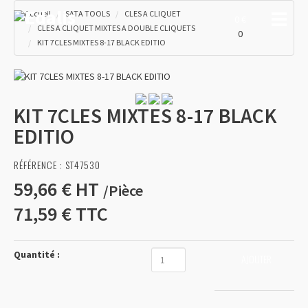
Accueil
SATA TOOLS
CLES A CLIQUET
Toggle
0 €
CLES A CLIQUET MIXTES A DOUBLE CLIQUETS
0
KIT 7CLES MIXTES 8-17 BLACK EDITIO
KIT 7CLES MIXTES 8-17 BLACK
EDITIO
RÉFÉRENCE :
ST47530
59,66 €
HT
/
Pièce
71,59 €
TTC
Quantité :
AJOUTER