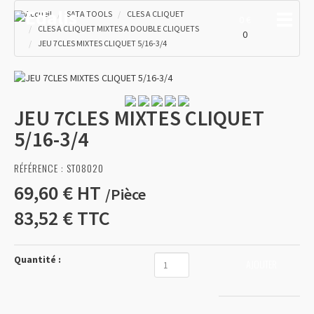
Accueil
SATA TOOLS
CLES A CLIQUET
Toggle
0 €
CLES A CLIQUET MIXTES A DOUBLE CLIQUETS
0
JEU 7CLES MIXTES CLIQUET 5/16-3/4
JEU 7CLES MIXTES CLIQUET
5/16-3/4
RÉFÉRENCE :
ST08020
69,60 €
HT
/
Pièce
83,52 €
TTC
Quantité :
AJOUTER