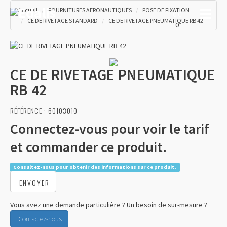
Accueil
FOURNITURES AERONAUTIQUES
POSE DE FIXATION
Toggle
0 €
CE DE RIVETAGE STANDARD
CE DE RIVETAGE PNEUMATIQUE RB 42
0
CE DE RIVETAGE PNEUMATIQUE
RB 42
RÉFÉRENCE :
60103010
Connectez-vous pour voir le tarif
et commander ce produit.
Consultez-nous pour obtenir des informations sur ce produit.
ENVOYER
Vous avez une demande particulière ? Un besoin de sur-mesure ?
Contactez-nous