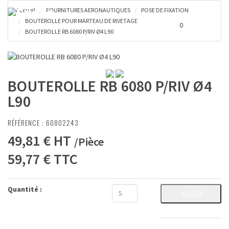
Accueil
FOURNITURES AERONAUTIQUES
POSE DE FIXATION
Toggl
0 €
BOUTEROLLE POUR MARTEAU DE RIVETAGE
naviga
0
BOUTEROLLE RB 6080 P/RIV Ø4 L90
BOUTEROLLE RB 6080 P/RIV Ø4
L90
RÉFÉRENCE :
60802243
49,81 €
HT
/
Pièce
59,77 €
TTC
Quantité :
AJOUTER