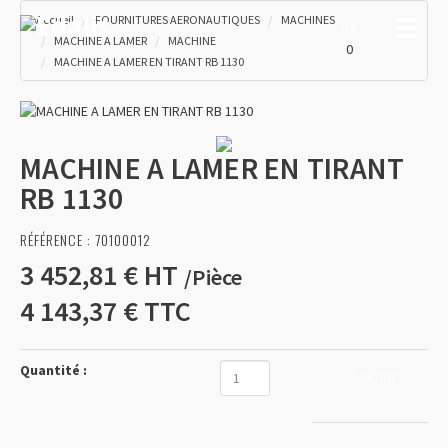
Accueil
FOURNITURES AERONAUTIQUES
MACHINES
Toggle
0 €
MACHINE A LAMER
MACHINE
0
MACHINE A LAMER EN TIRANT RB 1130
MACHINE A LAMER EN TIRANT
RB 1130
RÉFÉRENCE :
70100012
3 452,81 €
HT
/
Pièce
4 143,37 €
TTC
Quantité :
AJOUTER