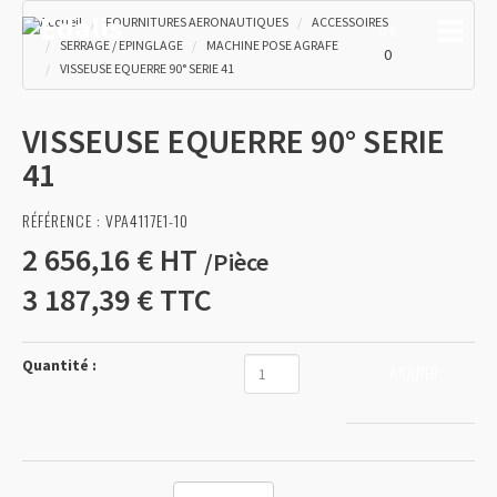
Accueil
FOURNITURES AERONAUTIQUES
ACCESSOIRES
Toggle
0 €
SERRAGE / EPINGLAGE
MACHINE POSE AGRAFE
0
VISSEUSE EQUERRE 90° SERIE 41
VISSEUSE EQUERRE 90° SERIE
41
RÉFÉRENCE :
VPA4117E1-10
2 656,16 €
HT
/
Pièce
3 187,39 €
TTC
Quantité :
AJOUTER