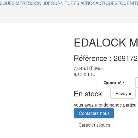
NIQUES
IMPRESSION 3D
FOURNITURES AERONAUTIQUES
FOURNIT
EDALOCK M
Référence :
269172
7,64 €
HT
/
Pièce
9,17 €
TTC
Quantité :
En stock
Envoyer
Vous avez une demande particul
Contactez-nous
Caractéristiques