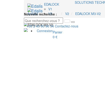
SOLUTIONS TECH
EDALOCK
V1
Accueil
V2
V2
EDALOCK M3-V2
Nouvelle recherche :
+33 2 40 80 96 34
Contactez-nous
Connexion
Panier
0 €