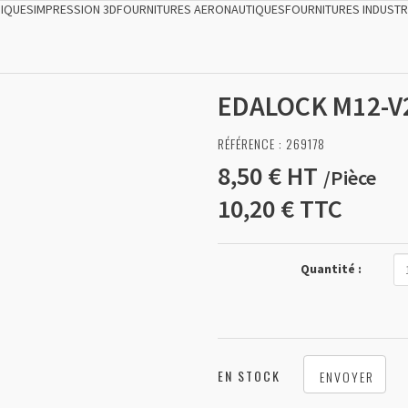
NIQUES
IMPRESSION 3D
FOURNITURES AERONAUTIQUES
FOURNITURES INDUSTR
EDALOCK M12-V
RÉFÉRENCE :
269178
8,50 €
HT
/
Pièce
10,20 €
TTC
Quantité :
EN STOCK
ENVOYER