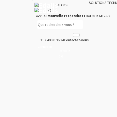
SOLUTIONS TECH
EDALOCK
V1
Nouvelle recherche :
Accueil
V2
V2
EDALOCK M12-V2
+33 2 40 80 96 34
Contactez-nous
Connexion
PANIER
0 €