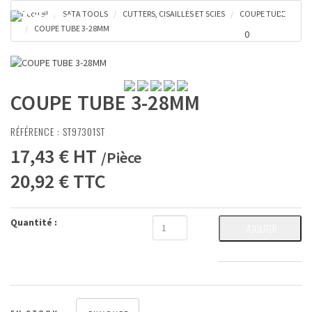
Accueil
SATA TOOLS
CUTTERS, CISAILLES ET SCIES
COUPE TUBE
Toggl
0 €
COUPE TUBE 3-28MM
naviga
0
COUPE TUBE 3-28MM
RÉFÉRENCE :
ST97301ST
17,43 €
HT
/
Pièce
20,92 €
TTC
Quantité :
AJOUTER