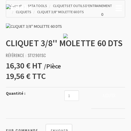
Accueil
SATA TOOLS
CLIQUETS ET OUTILS D'ENTRAINEMENT
Toggle
0 €
CLIQUETS
CLIQUET 3/8'' MOLETTE 60 DTS
0
CLIQUET 3/8'' MOLETTE 60 DTS
RÉFÉRENCE :
ST12901SC
16,30 €
HT
/
Pièce
19,56 €
TTC
Quantité :
AJOUTER
SUR COMMANDE
ENVOYER