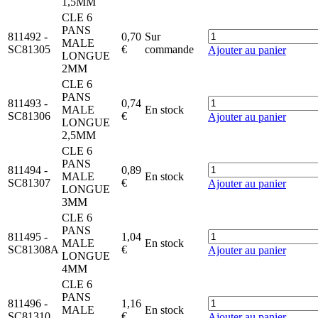
1,5MM
CLE 6
PANS
811492
-
0,70
Sur
MALE
SC81305
€
commande
Ajouter au panier
LONGUE
2MM
CLE 6
PANS
811493
-
0,74
MALE
En stock
SC81306
€
Ajouter au panier
LONGUE
2,5MM
CLE 6
PANS
811494
-
0,89
MALE
En stock
SC81307
€
Ajouter au panier
LONGUE
3MM
CLE 6
PANS
811495
-
1,04
MALE
En stock
SC81308A
€
Ajouter au panier
LONGUE
4MM
CLE 6
PANS
811496
-
1,16
MALE
En stock
SC81310
€
Ajouter au panier