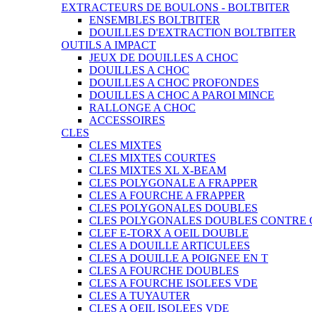
EXTRACTEURS DE BOULONS - BOLTBITER
ENSEMBLES BOLTBITER
DOUILLES D'EXTRACTION BOLTBITER
OUTILS A IMPACT
JEUX DE DOUILLES A CHOC
DOUILLES A CHOC
DOUILLES A CHOC PROFONDES
DOUILLES A CHOC A PAROI MINCE
RALLONGE A CHOC
ACCESSOIRES
CLES
CLES MIXTES
CLES MIXTES COURTES
CLES MIXTES XL X-BEAM
CLES POLYGONALE A FRAPPER
CLES A FOURCHE A FRAPPER
CLES POLYGONALES DOUBLES
CLES POLYGONALES DOUBLES CONTRE
CLEF E-TORX A OEIL DOUBLE
CLES A DOUILLE ARTICULEES
CLES A DOUILLE A POIGNEE EN T
CLES A FOURCHE DOUBLES
CLES A FOURCHE ISOLEES VDE
CLES A TUYAUTER
CLES A OEIL ISOLEES VDE