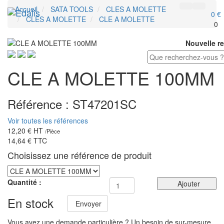
Accueil
SATA TOOLS
CLES A MOLETTE
0 €
CLES A MOLETTE
CLE A MOLETTE
0
Nouvelle r
CLE A MOLETTE 100MM
Référence :
ST47201SC
Voir toutes les références
12,20 €
HT
/
Pièce
14,64 €
TTC
Choisissez une référence de produit
Quantité :
Ajouter
En stock
Envoyer
Vous avez une demande particulière ? Un besoin de sur-mesure