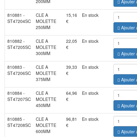
200MM
Ajouter 
810881
-
CLE A
15,16
En stock
ST47204SC
MOLETTE
€
250MM
Ajouter 
810882
-
CLE A
22,05
En stock
ST47205SC
MOLETTE
€
300MM
Ajouter 
810883
-
CLE A
39,33
En stock
ST47206SC
MOLETTE
€
375MM
Ajouter 
810884
-
CLE A
64,96
En stock
ST47207SC
MOLETTE
€
450MM
Ajouter 
810885
-
CLE A
96,81
En stock
ST47208SC
MOLETTE
€
600MM
Ajouter 