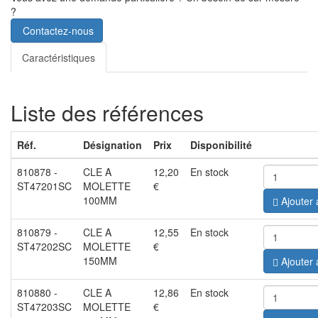
?
Contactez-nous
Caractéristiques
Liste des références
Réf.
Désignation
Prix
Disponibilité
810878
-
CLE A
12,20
En stock
ST47201SC
MOLETTE
€
100MM
Ajouter 
810879
-
CLE A
12,55
En stock
ST47202SC
MOLETTE
€
150MM
Ajouter 
810880
-
CLE A
12,86
En stock
ST47203SC
MOLETTE
€